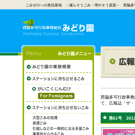
ごみゼロへの発信基地 －減らそうごみ・増やそう資源－ 西脇多
西脇多可行政事務
て、広報誌「ザ・
第61号 201