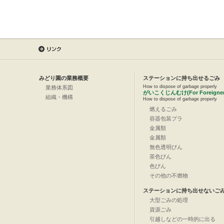
みどり園の業務概要
ステーションに持ち出せるごみ
How to dispose of garbage properly
業務体系図
がいこくじんむけ(For Foreigner
組織・機構
How to dispose of garbage properly
燃えるごみ
容器包装プラ
金属類
金属類
無色透明びん
茶色びん
色びん
その他の不燃物
ステーションに持ち出せないご
大型ごみの処理
資源ごみ
引越しなどの一時的に出る