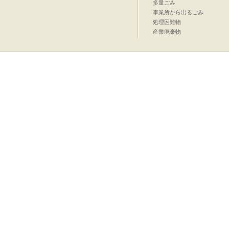
多量ごみ
事業所から出るごみ
処理困難物
産業廃棄物