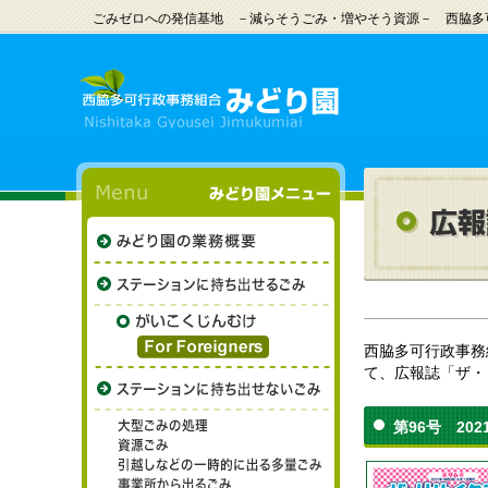
ごみゼロへの発信基地 －減らそうごみ・増やそう資源－ 西脇多
西脇多可行政事務
て、広報誌「ザ・
第96号 202