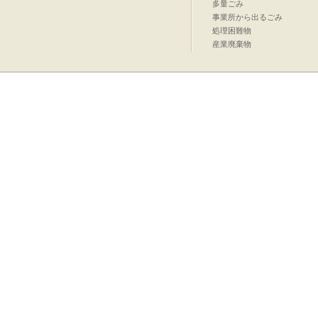
多量ごみ
事業所から出るごみ
処理困難物
産業廃棄物