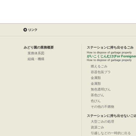
みどり園の業務概要
ステーションに持ち出せるごみ
How to dispose of garbage properly
業務体系図
がいこくじんむけ(For Foreigner
組織・機構
How to dispose of garbage properly
燃えるごみ
容器包装プラ
金属類
金属類
無色透明びん
茶色びん
色びん
その他の不燃物
ステーションに持ち出せないご
大型ごみの処理
資源ごみ
引越しなどの一時的に出る