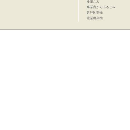
多量ごみ
事業所から出るごみ
処理困難物
産業廃棄物