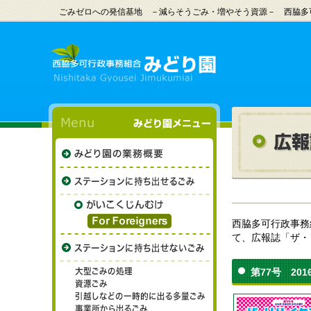
ごみゼロへの発信基地 －減らそうごみ・増やそう資源－ 西脇多
西脇多可行政事務
て、広報誌「ザ・
第77号 201