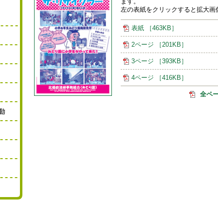
ます。
左の表紙をクリックすると拡大画
表紙 ［463KB］
2ページ ［201KB］
3ページ ［393KB］
4ページ ［416KB］
全ペー