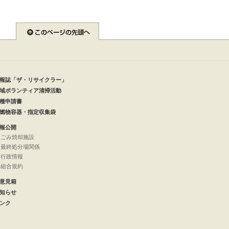
報誌「ザ・リサイクラー」
域ボランティア清掃活動
種申請書
燃物容器・指定収集袋
報公開
ごみ焼却施設
最終処分場関係
行政情報
組合規約
意見箱
知らせ
ンク