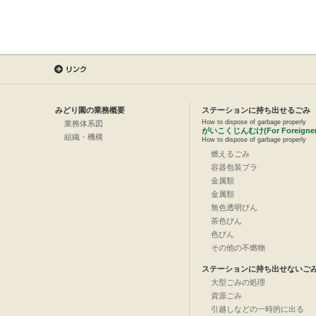
みどり園の業務概要
ステーションに持ち出せるごみ
How to dispose of garbage properly
業務体系図
がいこくじんむけ(For Foreigner
組織・機構
How to dispose of garbage properly
燃えるごみ
容器包装プラ
金属類
金属類
無色透明びん
茶色びん
色びん
その他の不燃物
ステーションに持ち出せないご
大型ごみの処理
資源ごみ
引越しなどの一時的に出る