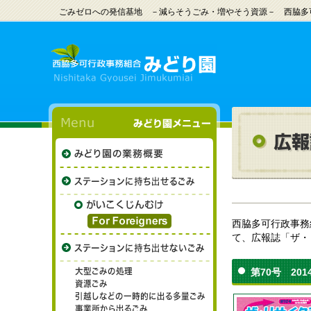
ごみゼロへの発信基地 －減らそうごみ・増やそう資源－ 西脇多
西脇多可行政事務
て、広報誌「ザ・
第70号 201