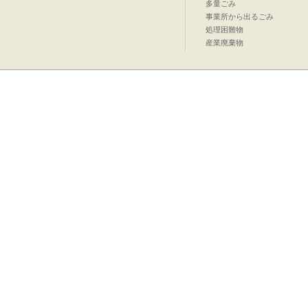
多量ごみ
事業所から出るごみ
処理困難物
産業廃棄物