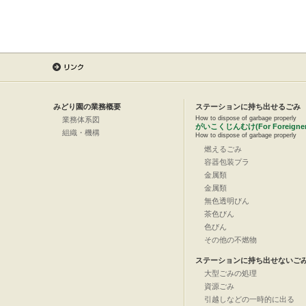
みどり園の業務概要
ステーションに持ち出せるごみ
How to dispose of garbage properly
業務体系図
がいこくじんむけ(For Foreigner
組織・機構
How to dispose of garbage properly
燃えるごみ
容器包装プラ
金属類
金属類
無色透明びん
茶色びん
色びん
その他の不燃物
ステーションに持ち出せないご
大型ごみの処理
資源ごみ
引越しなどの一時的に出る