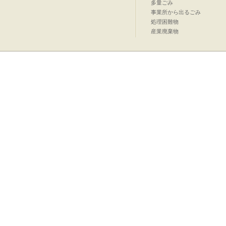
多量ごみ
事業所から出るごみ
処理困難物
産業廃棄物