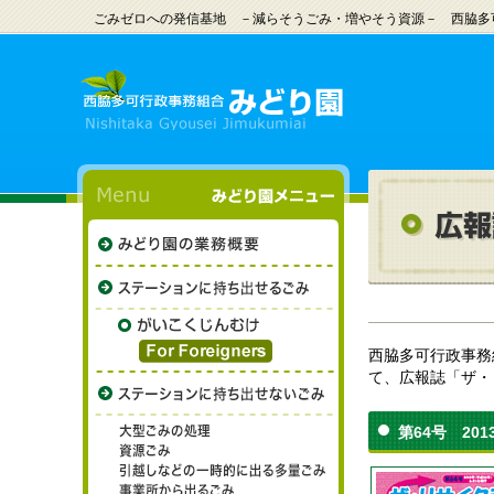
ごみゼロへの発信基地 －減らそうごみ・増やそう資源－ 西脇多
西脇多可行政事務
て、広報誌「ザ・
第64号 201