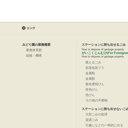
みどり園の業務概要
ステーションに持ち出せるごみ
How to dispose of garbage properly
業務体系図
がいこくじんむけ(For Foreigner
組織・機構
How to dispose of garbage properly
燃えるごみ
容器包装プラ
金属類
金属類
無色透明びん
茶色びん
色びん
その他の不燃物
ステーションに持ち出せないご
大型ごみの処理
資源ごみ
引越しなどの一時的に出る