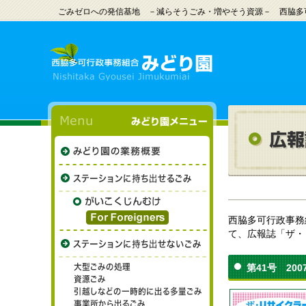
ごみゼロへの発信基地 －減らそうごみ・増やそう資源－ 西脇多
西脇多可行政事務
て、広報誌「ザ・
第41号 200