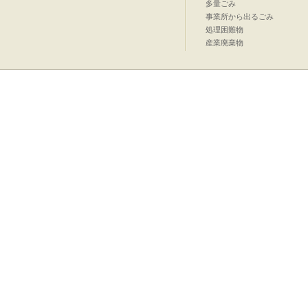
多量ごみ
事業所から出るごみ
処理困難物
産業廃棄物