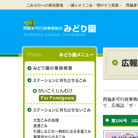
ごみゼロへの発信基地 －減らそうごみ・増やそう資源－ 西脇多
西脇多可行政事務
て、広報誌「ザ・
第106号 20