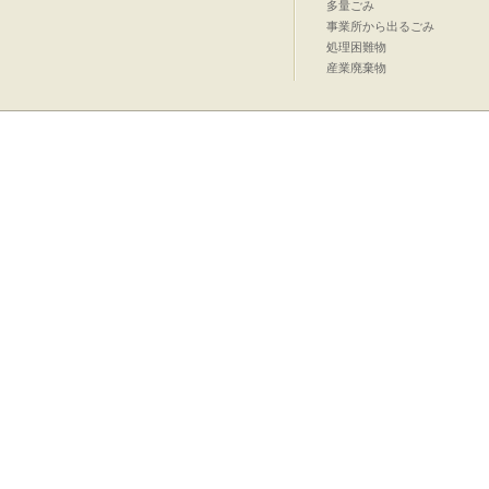
多量ごみ
事業所から出るごみ
処理困難物
産業廃棄物