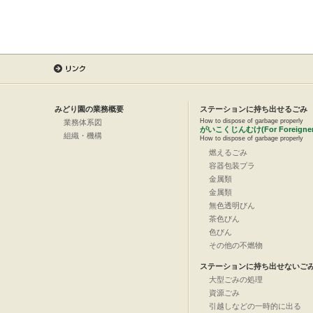
みどり園の業務概要
ステーションに持ち出せるごみ
How to dispose of garbage properly
業務体系図
がいこくじんむけ(For Foreigner
組織・機構
How to dispose of garbage properly
燃えるごみ
容器包装プラ
金属類
金属類
無色透明びん
茶色びん
色びん
その他の不燃物
ステーションに持ち出せないご
大型ごみの処理
資源ごみ
引越しなどの一時的に出る